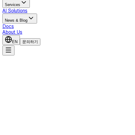
Services
AI Solutions
News & Blog
Docs
About Us
EN
문의하기