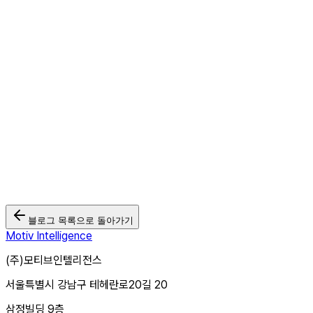
방송광고는 줄어드는데 왜 CTV광고는 성장할까? 2026 국내 CTV
광고 집행 현황 리포트 공개
2026.05.26
모티브인텔리전스 '크로스타겟TV', Wurl과 연동... 북미·유럽 CTV
광고 시장 본격 공략
2026.03.03
🏆 모티브인텔리전스, 2025 대한민국 디지털 광고대상 2관왕 달성
2025.12.12
블로그 목록으로 돌아가기
Motiv Intelligence
(주)모티브인텔리전스
서울특별시 강남구 테헤란로20길 20
삼정빌딩 9층