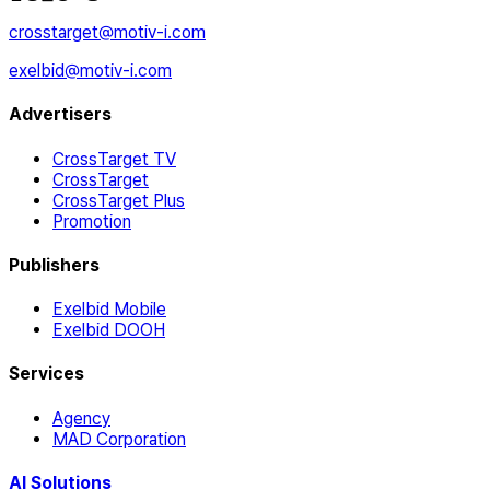
crosstarget@motiv-i.com
exelbid@motiv-i.com
Advertisers
CrossTarget TV
CrossTarget
CrossTarget Plus
Promotion
Publishers
Exelbid Mobile
Exelbid DOOH
Services
Agency
MAD Corporation
AI Solutions