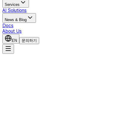
Services
AI Solutions
News & Blog
Docs
About Us
EN
문의하기