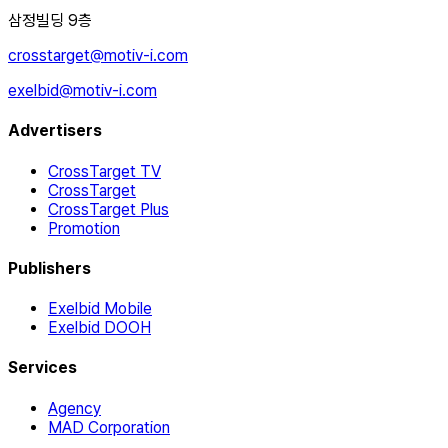
삼정빌딩 9층
crosstarget@motiv-i.com
exelbid@motiv-i.com
Advertisers
CrossTarget TV
CrossTarget
CrossTarget Plus
Promotion
Publishers
Exelbid Mobile
Exelbid DOOH
Services
Agency
MAD Corporation