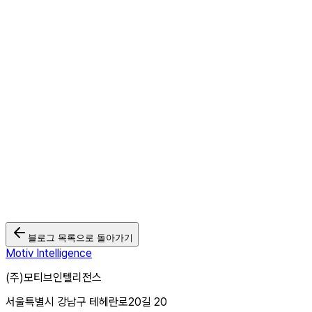
방송광고는 줄어드는데 왜 CTV광고는 성장할까? 2026 국내 CTV
광고 집행 현황 리포트 공개
2026.05.26
모티브인텔리전스 '크로스타겟TV', Wurl과 연동... 북미·유럽 CTV
광고 시장 본격 공략
2026.03.03
🏆 모티브인텔리전스, 2025 대한민국 디지털 광고대상 2관왕 달성
2025.12.12
블로그 목록으로 돌아가기
Motiv Intelligence
(주)모티브인텔리전스
서울특별시 강남구 테헤란로20길 20