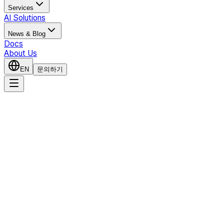
Services
AI Solutions
News & Blog
Docs
About Us
EN
문의하기