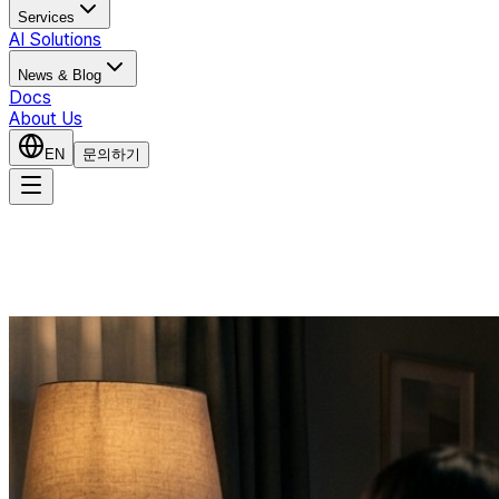
Services
AI Solutions
News & Blog
Docs
About Us
EN
문의하기