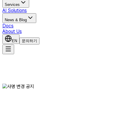
Services
AI Solutions
News & Blog
Docs
About Us
EN
문의하기