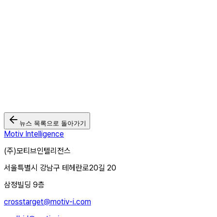
CTV 광고 웹페이지:
www.motiv-i.com/crosstarget-tv/
CTV 광고 상품소개서:
https://bit.ly/m/crosstarget-tv
CTV 광고 세미나:
https://bit.ly/ctvseminar2024
뉴스 목록으로 돌아가기
Motiv Intelligence
(주)모티브인텔리전스
서울특별시 강남구 테헤란로20길 20
삼정빌딩 9층
crosstarget@motiv-i.com