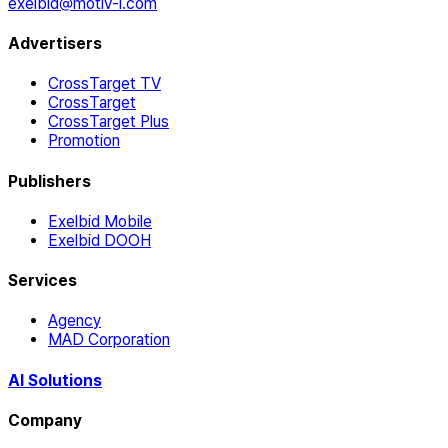
exelbid@motiv-i.com
Advertisers
CrossTarget TV
CrossTarget
CrossTarget Plus
Promotion
Publishers
Exelbid Mobile
Exelbid DOOH
Services
Agency
MAD Corporation
AI Solutions
Company