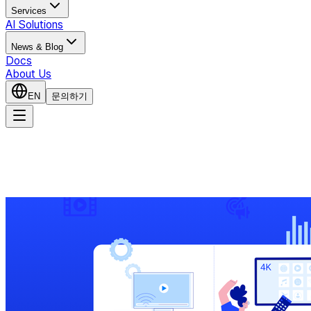
Services
AI Solutions
News & Blog
Docs
About Us
EN
문의하기