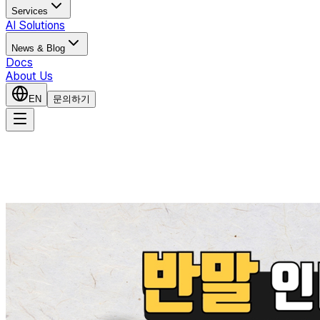
Services
AI Solutions
News & Blog
Docs
About Us
EN
문의하기