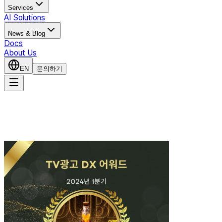
Services
AI Solutions
News & Blog
Docs
About Us
EN
문의하기