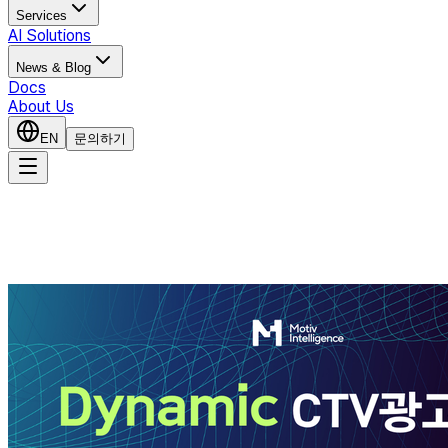
Services
AI Solutions
News & Blog
Docs
About Us
EN
문의하기