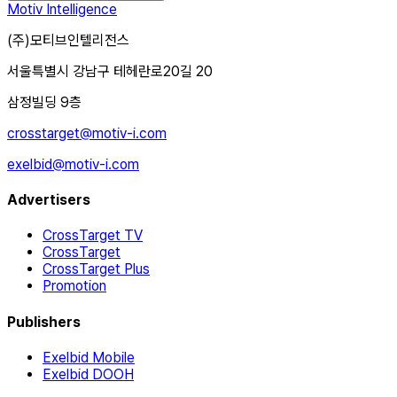
Motiv Intelligence
(주)모티브인텔리전스
서울특별시 강남구 테헤란로20길 20
삼정빌딩 9층
crosstarget@motiv-i.com
exelbid@motiv-i.com
Advertisers
CrossTarget TV
CrossTarget
CrossTarget Plus
Promotion
Publishers
Exelbid Mobile
Exelbid DOOH