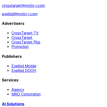
crosstarget@motiv-i.com
exelbid@motiv-i.com
Advertisers
CrossTarget TV
CrossTarget
CrossTarget Plus
Promotion
Publishers
Exelbid Mobile
Exelbid DOOH
Services
Agency
MAD Corporation
AI Solutions