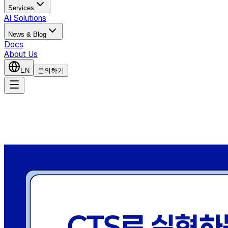
Services
AI Solutions
News & Blog
Docs
About Us
EN
문의하기