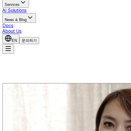
Services
AI Solutions
News & Blog
Docs
About Us
EN
문의하기