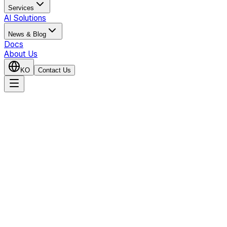
Services
AI Solutions
News & Blog
Docs
About Us
KO
Contact Us