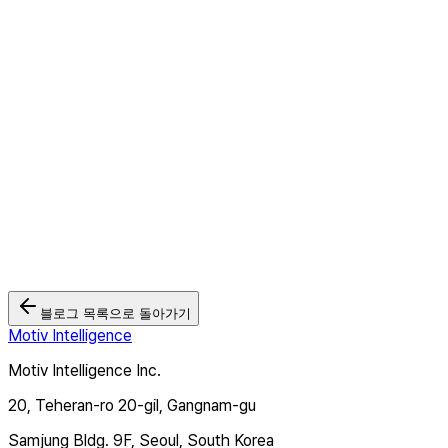
방송광고는 줄어드는데 왜 CTV광고는 성장할까? 2026 국내 CTV
광고 집행 현황 리포트 공개
2026.05.26
모티브인텔리전스 '크로스타겟TV', Wurl과 연동... 북미·유럽 CTV
광고 시장 본격 공략
2026.03.03
🏆 모티브인텔리전스, 2025 대한민국 디지털 광고대상 2관왕 달성
2025.12.12
블로그 목록으로 돌아가기
Motiv Intelligence
Motiv Intelligence Inc.
20, Teheran-ro 20-gil, Gangnam-gu
Samjung Bldg. 9F, Seoul, South Korea