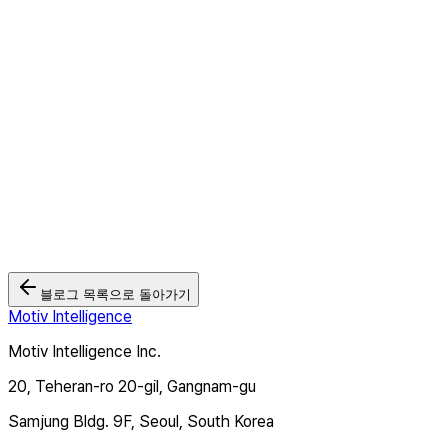
방송광고는 줄어드는데 왜 CTV광고는 성장할까? 2026 국내 CTV광
2026.05.26
모티브인텔리전스 '크로스타겟TV', Wurl과 연동... 북미·유럽 CTV광
2026.03.03
🏆 모티브인텔리전스, 2025 대한민국 디지털 광고대상 2관왕 달성
2025.12.12
블로그 목록으로 돌아가기
Motiv Intelligence
Motiv Intelligence Inc.
20, Teheran-ro 20-gil, Gangnam-gu
Samjung Bldg. 9F, Seoul, South Korea