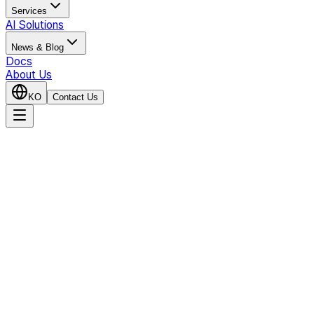
Services
AI Solutions
News & Blog
Docs
About Us
KO
Contact Us