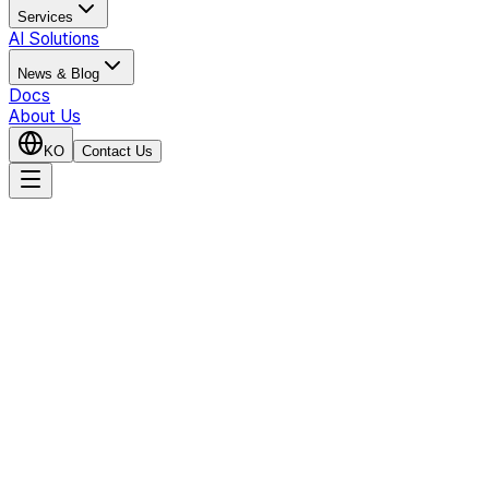
Services
AI Solutions
News & Blog
Docs
About Us
KO
Contact Us