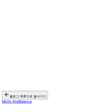
FAST(Free Ad-supported Streaming TV)는 광고를 보는
에게 도달할 수 있는 채널입니다.
방송광고는 줄어드는데 왜 CTV광고는 성장할까? 2026 국내 CTV광
2026.05.26
모티브인텔리전스 '크로스타겟TV', Wurl과 연동... 북미·유럽 CTV광
2026.03.03
🏆 모티브인텔리전스, 2025 대한민국 디지털 광고대상 2관왕 달성
2025.12.12
블로그 목록으로 돌아가기
Motiv Intelligence