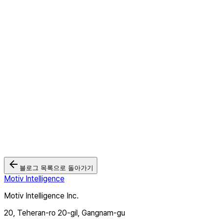
모티브인텔리전스 「에이전틱 커머스 시대, 비보조 인지도를 높이는 크
로스 디바이스 광고 전략」 리포트 발간
2026.04.20
크로스타겟TV Gen-Z 세그먼트 - 2026 수능시험장 방문자 데이터
반영 완료!
2025.11.28
크로스타겟TV Gen-Z 세그먼트 - 취준생, 채용박람회 방문자 데이
터 반영 완료!
2025.10.13
블로그 목록으로 돌아가기
Motiv Intelligence
Motiv Intelligence Inc.
20, Teheran-ro 20-gil, Gangnam-gu