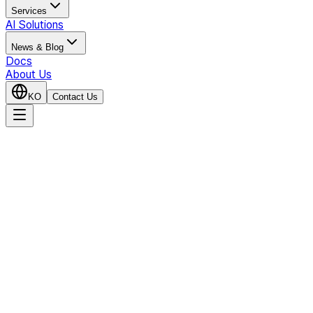
Services
AI Solutions
News & Blog
Docs
About Us
KO
Contact Us