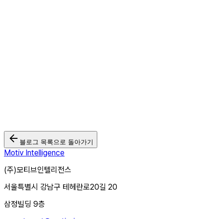
2026.08.05
신규 소비자 도달 확대로 순구매자 3.9배 성장한 수입과일 브랜드
CTV 광고 사례
2026.07.14
제약 브랜드 광고, 브랜딩 성과를 어떻게 측정할 수 있을까? | CTV
광고 사례
2026.07.06
블로그 목록으로 돌아가기
Motiv Intelligence
(주)모티브인텔리전스
서울특별시 강남구 테헤란로20길 20
삼정빌딩 9층