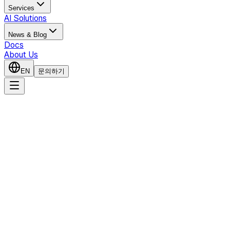
Services
AI Solutions
News & Blog
Docs
About Us
EN
문의하기