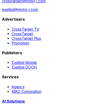
crosstarget@motiv-i.com
exelbid@motiv-i.com
Advertisers
CrossTarget TV
CrossTarget
CrossTarget Plus
Promotion
Publishers
Exelbid Mobile
Exelbid DOOH
Services
Agency
MAD Corporation
AI Solutions