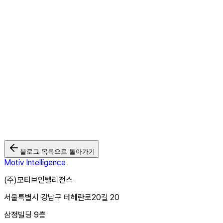
방송광고는 줄어드는데 왜 CTV광고는 성장할까? 2026 국내 CTV
광고 집행 현황 리포트 공개
2026.05.26
모티브인텔리전스 '크로스타겟TV', Wurl과 연동... 북미·유럽 CTV
광고 시장 본격 공략
2026.03.03
🏆 모티브인텔리전스, 2025 대한민국 디지털 광고대상 2관왕 달성
2025.12.12
블로그 목록으로 돌아가기
Motiv Intelligence
(주)모티브인텔리전스
서울특별시 강남구 테헤란로20길 20
삼정빌딩 9층