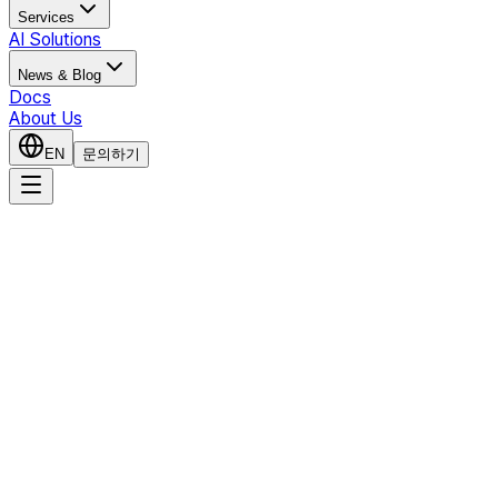
Services
AI Solutions
News & Blog
Docs
About Us
EN
문의하기